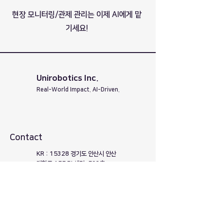
​현장 모니터링/관제 관리는 이제 AI에게 맡
기세요!
Unirobotics Inc.
Real-World Impact. AI-Driven.
Contact
KR : 15328 경기도 안산시 안산
대학로 155 BI 센터, 503호
US : 3003 North First
Street, San Jose, CA
95134, United States
이메일 :
sales@unirobotics.tech